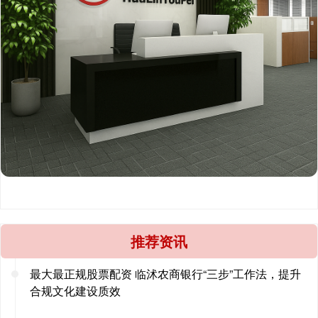
推荐资讯
最大最正规股票配资 临沭农商银行“三步”工作法，提升
合规文化建设质效