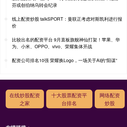
芬或创伯纳乌转会纪录
线上配资炒股 talkSPORT：曼联正考虑对斯凯利进行报
价
比较出名的配资平台 9月直板旗舰神仙打架！苹果、华
为、小米、OPPO、vivo、荣耀集体开战
配资公司排名10强 荣耀换Logo，一场关于AI的“阳谋”
在线炒股配资
十大股票配资平
网络配资
之家
台排名
炒股