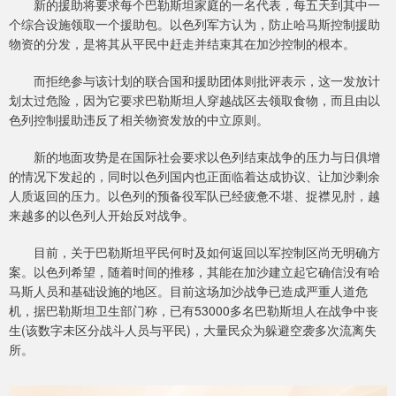
新的援助将要求每个巴勒斯坦家庭的一名代表，每五天到其中一
个综合设施领取一个援助包。以色列军方认为，防止哈马斯控制援助
物资的分发，是将其从平民中赶走并结束其在加沙控制的根本。
而拒绝参与该计划的联合国和援助团体则批评表示，这一发放计
划太过危险，因为它要求巴勒斯坦人穿越战区去领取食物，而且由以
色列控制援助违反了相关物资发放的中立原则。
新的地面攻势是在国际社会要求以色列结束战争的压力与日俱增
的情况下发起的，同时以色列国内也正面临着达成协议、让加沙剩余
人质返回的压力。以色列的预备役军队已经疲惫不堪、捉襟见肘，越
来越多的以色列人开始反对战争。
目前，关于巴勒斯坦平民何时及如何返回以军控制区尚无明确方
案。以色列希望，随着时间的推移，其能在加沙建立起它确信没有哈
马斯人员和基础设施的地区。目前这场加沙战争已造成严重人道危
机，据巴勒斯坦卫生部门称，已有53000多名巴勒斯坦人在战争中丧
生(该数字未区分战斗人员与平民)，大量民众为躲避空袭多次流离失
所。