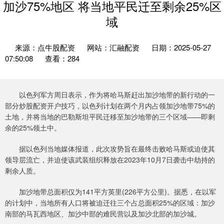
加沙75%地区 将当地平民迁至剩余25%区
域
来源：点牛股配资
网站：汇融配资
日期：2025-05-27
07:50:08
查看：284
以色列军方周日表示，作为将哈马斯赶出加沙地带的新行动的一
部分炒股配资开户技巧，以色列计划在两个月内占领加沙地带75%的
土地，并将当地的巴勒斯坦平民迁移至加沙地带的三个区域——即剩
余的25%领土中。
据以色列当地媒体报道，此次攻势旨在最终击败哈马斯或迫使其
领导层流亡，并迫使该武装组织释放在2023年10月7日袭击中劫持的
剩余人质。
加沙地带总面积仅为141平方英里(226平方公里)。据悉，在以军
的计划中，当地所有人口将被迫迁往三个占总面积25%的区域：加沙
南部的马瓦西地区、加沙中部的难民营以及加沙北部的加沙城。