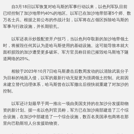
自3月18日以军恢复对哈马斯的军事行动以来，以色列军队目前
已经控制了加沙地带约40%的地区。以军已在加沙地带部署5个师、数
万名士兵。根据之前公布的作战计划，以军将在占领区拆除哈马斯的
军事与行政设施，并长期驻扎。
以军还表示炒股配资开户技巧，当以色列夺取新的加沙地带领土
时，将摧毁任何其认为是哈马斯使用的基础设施。这可能导致本就大
面积损毁的加沙遭受更多破坏。军方官员称目前已摧毁哈马斯地下隧
道网络的25%。
相较于2023年10月7日哈马斯袭击后数周发动的以清除武装分子
为目标的地面入侵，以军的最新行动无疑更为强调领土控制。此前因
未建立替代治理体系，哈马斯曾在以军撤出后很快就重建了对加沙的
控制。
以军还计划最早于周一推出一项由美国支持的在加沙分发援助物
资的新计划。据一名以色列官员称，军方已在加沙南部建造了三个综
合设施，在加沙中部建造了一个综合设施，数百名美国承包商将在那
里向巴勒斯坦人分发援助物资。