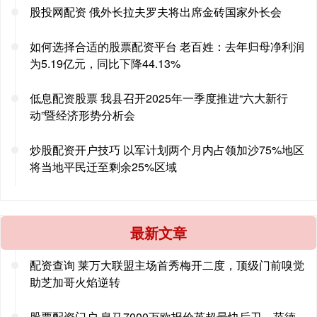
股投网配资 俄外长拉夫罗夫将出席金砖国家外长会
如何选择合适的股票配资平台 老百姓：去年归母净利润
为5.19亿元，同比下降44.13%
低息配资股票 我县召开2025年一季度推进“六大新行
动”暨经济形势分析会
炒股配资开户技巧 以军计划两个月内占领加沙75%地区
将当地平民迁至剩余25%区域
最新文章
配资查询 莱万大联盟主场首秀梅开二度，顶级门前嗅觉
助芝加哥火焰逆转
股票配资门户 皇马7000万欧报价英超最快后卫，范德