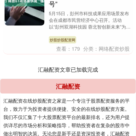
号”
5月15日，彭州市科技成果应用场景发布
会在成都市民营经济中心召开。活动
以“彭州双湖科技园 蓉北智创新未来”为主
题，现场发布了38项政务端科技成果应用
场景需求清单....
炒股炒股配资网
查看：
179
分类：
网络配资炒股
汇融配资文章已加载完成
汇融配资
汇融配资在线炒股配资之家是一个专注于股票配资服务的平
台，致力于为投资者提供便捷、安全的在线炒股配资方案。
我们不仅汇集了十大股票配资平台的最新排名，还为用户提
供详尽的市场分析和策略指导，帮助投资者在复杂的股市中
做出明智的决策。无论您是新手还是资深投资者，汇融配资