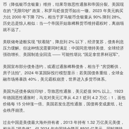
币（降低银币含银量）维持，结果导致恶性通胀和帝国分裂。美国现
在的 "无限印钞" 政策，和罗马贬值货币如出一辙。2023 年美元购买
力比 2000 年下降 72%，相当于罗马银币含银量从 90% 降到 28%。
历史总是惊人相似：当一个帝国开始靠稀释货币维持霸权时，离崩塌
就不远了。
美联储奇迹般实现 "软着陆"，降息到 2% 以下，经济复苏，债务利息
压力缓解。但这种情况需要同时满足：中国同意增持美债、全球经济
强劲增长、美国制造业回流 —— 可能性堪比 "国足拿世界杯冠军"。
美国宣布部分债务违约，或通过通胀稀释债务，相当于 "房贷断供，
房子法拍"。2024 年某国际投行模型显示：若美国债务重组，全球金
融市场将暴跌 40%，美元霸权崩溃，世界进入多货币体系。
美国为还债务疯狂印钞，导致恶性通胀，美元贬值 90% 以上。1923
年德国恶性通胀时，马克对美元汇率从 4.2:1 贬到 4.2 万亿：1，面包
价格每 15 分钟涨一倍。美国若发生恶性通胀，国债将变成废纸，社
会秩序崩溃。
过去中国是美债最大海外持有者，2013 年持有 1.32 万亿美元美债，
相当于 "接盘侠"。但 2024 年中国持仓降至 8500 亿美元，同时增持