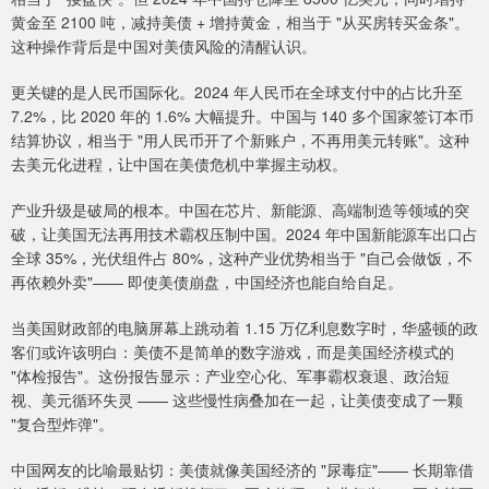
黄金至 2100 吨，减持美债 + 增持黄金，相当于 "从买房转买金条"。
这种操作背后是中国对美债风险的清醒认识。
更关键的是人民币国际化。2024 年人民币在全球支付中的占比升至
7.2%，比 2020 年的 1.6% 大幅提升。中国与 140 多个国家签订本币
结算协议，相当于 "用人民币开了个新账户，不再用美元转账"。这种
去美元化进程，让中国在美债危机中掌握主动权。
产业升级是破局的根本。中国在芯片、新能源、高端制造等领域的突
破，让美国无法再用技术霸权压制中国。2024 年中国新能源车出口占
全球 35%，光伏组件占 80%，这种产业优势相当于 "自己会做饭，不
再依赖外卖"—— 即使美债崩盘，中国经济也能自给自足。
当美国财政部的电脑屏幕上跳动着 1.15 万亿利息数字时，华盛顿的政
客们或许该明白：美债不是简单的数字游戏，而是美国经济模式的
"体检报告"。这份报告显示：产业空心化、军事霸权衰退、政治短
视、美元循环失灵 —— 这些慢性病叠加在一起，让美债变成了一颗
"复合型炸弹"。
中国网友的比喻最贴切：美债就像美国经济的 "尿毒症"—— 长期靠借