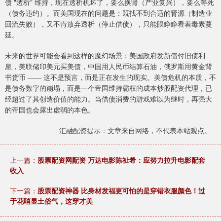
债 "透析" 维持，现在透析机坏了，要么换肾（产业复兴），要么等死
（债务违约）。而美国现在的问题是：既找不到合适的肾源（制造业
回流失败），又不肯放弃透析（停止借债），只能眼睁睁看着毒素蔓
延。
未来的世界可能会看到这样的魔幻场景：美国政府发新债付旧债利
息，美联储印美元买美债，中国用人民币结算石油，俄罗斯用黄金背
书货币 —— 这不是预言，而是正在发生的现实。美债危机的本质，不
是债务数字的崩塌，而是一个帝国维持霸权的成本炒股配资代理，已
经超过了其创造价值的能力。当借债消费的游戏难以为继时，再强大
的帝国也会露出虚弱的本色。
汇融配资提示：文章来自网络，不代表本站观点。
上一篇：
股票配资网配资 万达电影陈祉希：应努力拉升电影配套
收入
下一篇：
股票配资神器 比身材发福更可怕的是穿错衣服颜色！过
于花哨显土俗气，这穿才美