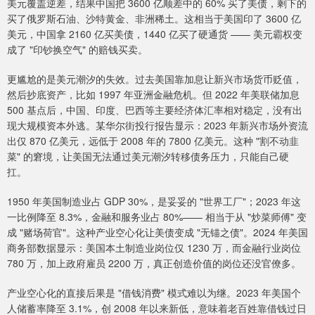
美元覆盖逆差，结果中国把 3600 亿顺差中的 60% 买了美债，剩下的
买了俄罗斯石油、沙特黄金、非洲稀土。这相当于美国印了 3600 亿
美元，中国拿 2160 亿买美债，1440 亿买了硬通货 —— 美元霸权变
成了 "印钞换空气" 的赔钱买卖。
更尴尬的是美元潮汐的失效。过去美国靠加息让新兴市场货币贬值，
然后抄底资产，比如 1997 年亚洲金融危机。但 2022 年美联储加息
500 基点后，中国、印度、巴西等主要经济体汇率相对稳定，没有出
现大规模资本外逃。某华尔街投行报告显示：2023 年新兴市场外资流
出仅 870 亿美元，远低于 2008 年的 7800 亿美元。这种 "割不动韭
菜" 的窘境，让美国无法通过美元潮汐转移债务压力，只能自己硬
扛。
1950 年美国制造业占 GDP 30%，是妥妥的 "世界工厂"；2023 年这
一比例降至 8.3%，金融和服务业占 80%—— 相当于从 "炒菜师傅" 变
成 "赌场荷官"。这种产业空心化让美债变成 "无锚之债"。2024 年美国
商务部数据显示：美国本土制造业岗位仅 1230 万，而金融行业岗位
780 万，加上政府雇员 2200 万，真正创造价值的岗位还没官僚多。
产业空心化的直接后果是 "借钱消费" 模式难以为继。2023 年美国个
人储蓄率降至 3.1%，创 2008 年以来新低，意味着老百姓靠借钱过日