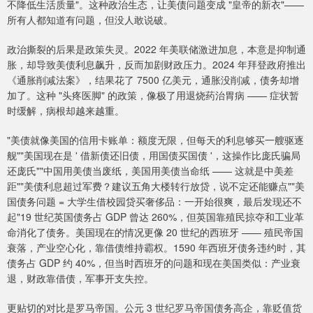
不降低生活质量"。这种政治生态，让美债问题变成 "皇帝的新衣"——
所有人都知道有问题，但没人敢说破。
政治撕裂的后果是政策失灵。2022 年美联储激进加息，本意是抑制通
胀，却导致美债利息飙升，反而加剧财政压力。2024 年拜登政府推出
《通胀削减法案》，结果花了 7500 亿美元，通胀没削减，债务却增
加了。这种 "头疼医脚" 的政策，像极了用退烧药治胃病 —— 症状暂
时缓解，病根却越来越重。
"美债就像美国的信用卡账单：额度无限，但每天的利息够买一艘驱逐
舰""美国现在是 ' 借新债还旧债，用国债买国债 '，这操作比庞氏骗局
还庞氏""中国用美债当废纸，美国用美债当命纸 —— 这就是中美差
距""美债利息超过军费？建议五角大楼转行放贷，说不定还能赚点""美
国债务问题 = 大学生借校园贷买奢侈品：一开始很爽，最后发现还不
起"19 世纪英国债务占 GDP 曾达 260%，但英国靠殖民掠夺和工业革
命消化了债务。美国现在的情况更像 20 世纪的西班牙 —— 殖民帝国
衰落，产业空心化，靠借债维持霸权。1590 年西班牙债务违约时，其
债务占 GDP 约 40%，但当时西班牙的问题和现在美国类似：产业衰
退，财政靠借债，军事开支失控。
更贴切的对比是罗马帝国。公元 3 世纪罗马帝国债务高企，靠贬值货