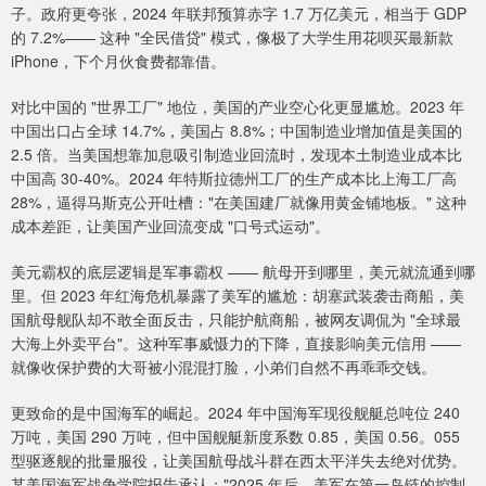
子。政府更夸张，2024 年联邦预算赤字 1.7 万亿美元，相当于 GDP
的 7.2%—— 这种 "全民借贷" 模式，像极了大学生用花呗买最新款
iPhone，下个月伙食费都靠借。
对比中国的 "世界工厂" 地位，美国的产业空心化更显尴尬。2023 年
中国出口占全球 14.7%，美国占 8.8%；中国制造业增加值是美国的
2.5 倍。当美国想靠加息吸引制造业回流时，发现本土制造业成本比
中国高 30-40%。2024 年特斯拉德州工厂的生产成本比上海工厂高
28%，逼得马斯克公开吐槽："在美国建厂就像用黄金铺地板。" 这种
成本差距，让美国产业回流变成 "口号式运动"。
美元霸权的底层逻辑是军事霸权 —— 航母开到哪里，美元就流通到哪
里。但 2023 年红海危机暴露了美军的尴尬：胡塞武装袭击商船，美
国航母舰队却不敢全面反击，只能护航商船，被网友调侃为 "全球最
大海上外卖平台"。这种军事威慑力的下降，直接影响美元信用 ——
就像收保护费的大哥被小混混打脸，小弟们自然不再乖乖交钱。
更致命的是中国海军的崛起。2024 年中国海军现役舰艇总吨位 240
万吨，美国 290 万吨，但中国舰艇新度系数 0.85，美国 0.56。055
型驱逐舰的批量服役，让美国航母战斗群在西太平洋失去绝对优势。
某美国海军战争学院报告承认："2025 年后，美军在第一岛链的控制