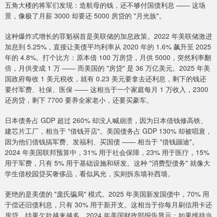
五角大楼的将军们发现：造航母的钱，还不够付国债利息 —— 这场
景，像极了月薪 3000 却要还 5000 房贷的 "月光族"。
这种爆炸式增长的罪魁祸首是美联储的加息政策。2022 年美联储激进
加息到 5.25%，直接让美债平均利率从 2020 年的 1.6% 飙升至 2025
年的 4.8%。打个比方：原本借 100 万房贷，月供 5000，突然利率翻
倍，月供变成 1 万 —— 而美国的 "房贷" 是 36 万亿美元。2025 年美
国政府每收 1 美元税收，就有 0.23 美元要拿去还利息，剩下的钱还
要付军费、社保、医保 —— 这相当于一个家庭每月 1 万收入，2300
还房贷，剩下 7700 要养全家老小，还要买豪车。
日本债务占 GDP 超过 260% 却没人喊崩溃，因为日本借钱修高铁、
建芯片工厂，相当于 "借钱开店"。美国债务占 GDP 130% 却被唱衰，
因为他们借钱搞军费、发福利、买国债 —— 相当于 "借钱蹦迪"。
2024 年美国联邦预算中，31% 用于社会保障，23% 用于医疗，15%
用于军费，只有 5% 用于基础设施和研发。这种 "消费型债务" 就像大
学生借校园贷买奢侈品，看似风光，实则拆东墙补西墙。
更绝的是美债的 "庞氏骗局" 模式。2025 年美国新发国债中，70% 用
于偿还旧债利息，只有 30% 用于新开支。这相当于你每月刷信用卡还
房贷，结果欠款越来越多。2024 年美国财政部报告显示：如果维持当