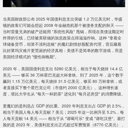
当美国财政部公布 2025 年国债利息支出突破 1.2 万亿美元时，华盛
顿的政客们可能会想起 2008 年金融危机那个被债务支配的秋天 ——
当时雷曼兄弟的破产还能用 "系统性风险" 甩锅，而现在美债这颗定时
炸弹的引线，已经被美联储的加息政策点得滋滋作响。这种 "拿着全
球储备货币，却算不清利息账" 的魔幻剧情炒股配资代理，背后藏着
比好莱坞灾难片更荒诞的经济真相：美债不是简单的数字游戏，而是
美国经济模式的 "慢性病晚期"。
2020 年，美国国债利息支出 5280 亿美元，相当于每天烧掉 14.4 亿
美元 —— 够买 36 万杯星巴克超大杯拿铁。到了 2025 年，这个数字
飙到 1.15 万亿美元，每天烧掉 31.5 亿美元，够买 80 万杯拿铁，或
者直接买下整个星巴克公司（市值约 2000 亿美元）。这种增长速
度，堪比大学生从 "每天一杯奶茶" 进化到 "每月还房贷" 的消费降级。
更魔幻的是利息占 GDP 的比重。2020 年利息支出占 GDP 的 2.5%，
相当于美国人每人每天贡献 7 美元；2025 年这一比例升至 5.2%，每
人每天贡献 14 美元 —— 相当于从 "请喝可乐" 变成 "请吃汉堡"。最打
脸的是 2023 年，美债利息支出正式超过军费预算（8770 亿美元），