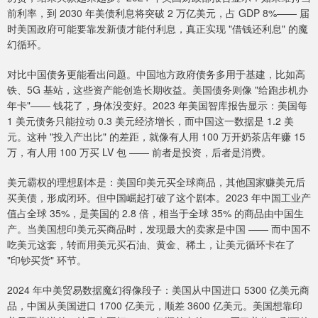
前利率，到 2030 年美债利息将突破 2 万亿美元，占 GDP 8%—— 届
时美国政府可能要靠发新债才能付利息，真正实现 "借钱还利息" 的魔
幻循环。
对比中国债务更能看出问题。中国地方政府债务多用于基建，比如高
铁、5G 基站，这些资产能创造长期收益。美国债务则像 "给跑步机办
年卡"—— 钱花了，身体没变好。2023 年美国智库报告显示：美国每
1 美元债务只能拉动 0.3 美元经济增长，而中国这一数据是 1.2 美
元。这种 "投入产出比" 的差距，就像有人用 100 万开奶茶店年赚 15
万，有人用 100 万买 LV 包 —— 前者是投资，后者是消费。
美元霸权的理想剧本是：美国印美元买全球商品，其他国家赚美元后
买美债，形成闭环。但中国崛起打破了这个剧本。2023 年中国工业产
值占全球 35%，是美国的 2.8 倍，相当于全球 35% 的商品由中国生
产。当美国想印美元买商品时，发现最大的卖家是中国 —— 而中国不
吃美元这套，转而用美元买石油、黄金、稀土，让美元循环卡在了
"印钞买货" 环节。
2024 年中美贸易数据魔幻得像段子：美国从中国进口 5300 亿美元商
品，中国从美国进口 1700 亿美元，顺差 3600 亿美元。美国想靠印