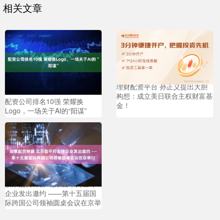
相关文章
理财配资平台 孙正义提出大胆
构想：成立美日联合主权财富基
配资公司排名10强 荣耀换
金！
Logo，一场关于AI的“阳谋”
股票配资神器 北京昌平向全球
企业发出邀约 ——第十五届国
际跨国公司领袖圆桌会议在京举
行