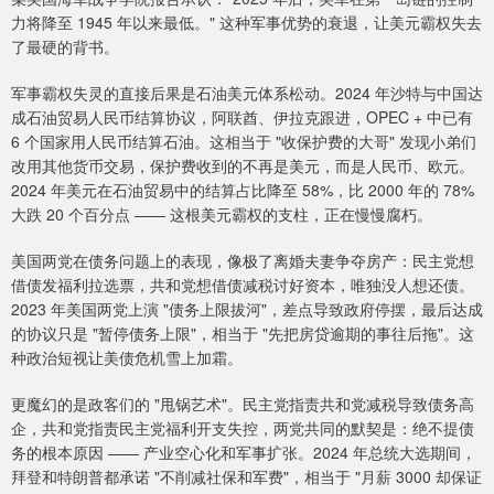
力将降至 1945 年以来最低。" 这种军事优势的衰退，让美元霸权失去
了最硬的背书。
军事霸权失灵的直接后果是石油美元体系松动。2024 年沙特与中国达
成石油贸易人民币结算协议，阿联酋、伊拉克跟进，OPEC + 中已有
6 个国家用人民币结算石油。这相当于 "收保护费的大哥" 发现小弟们
改用其他货币交易，保护费收到的不再是美元，而是人民币、欧元。
2024 年美元在石油贸易中的结算占比降至 58%，比 2000 年的 78%
大跌 20 个百分点 —— 这根美元霸权的支柱，正在慢慢腐朽。
美国两党在债务问题上的表现，像极了离婚夫妻争夺房产：民主党想
借债发福利拉选票，共和党想借债减税讨好资本，唯独没人想还债。
2023 年美国两党上演 "债务上限拔河"，差点导致政府停摆，最后达成
的协议只是 "暂停债务上限"，相当于 "先把房贷逾期的事往后拖"。这
种政治短视让美债危机雪上加霜。
更魔幻的是政客们的 "甩锅艺术"。民主党指责共和党减税导致债务高
企，共和党指责民主党福利开支失控，两党共同的默契是：绝不提债
务的根本原因 —— 产业空心化和军事扩张。2024 年总统大选期间，
拜登和特朗普都承诺 "不削减社保和军费"，相当于 "月薪 3000 却保证