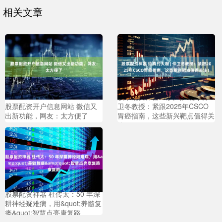
相关文章
股票配资神器 绘真约大咖 | 仲
股票配资开户信息网站 微信又
卫冬教授：紧跟2025年CSCO
出新功能，网友：太方便了
胃癌指南，这些新兴靶点值得关
注！
股票配资神器 杜传太：50 年深
耕神经疑难病，用&quot;养髓复
痿&quot;智慧点亮康复路