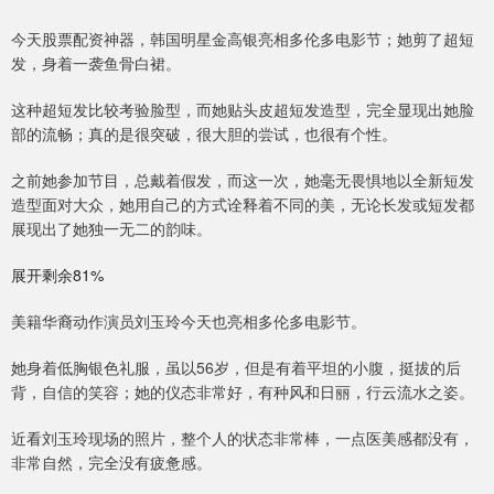
今天股票配资神器，韩国明星金高银亮相多伦多电影节；她剪了超短
发，身着一袭鱼骨白裙。
这种超短发比较考验脸型，而她贴头皮超短发造型，完全显现出她脸
部的流畅；真的是很突破，很大胆的尝试，也很有个性。
之前她参加节目，总戴着假发，而这一次，她毫无畏惧地以全新短发
造型面对大众，她用自己的方式诠释着不同的美，无论长发或短发都
展现出了她独一无二的韵味。
展开剩余81%
美籍华裔动作演员刘玉玲今天也亮相多伦多电影节。
她身着低胸银色礼服，虽以56岁，但是有着平坦的小腹，挺拔的后
背，自信的笑容；她的仪态非常好，有种风和日丽，行云流水之姿。
近看刘玉玲现场的照片，整个人的状态非常棒，一点医美感都没有，
非常自然，完全没有疲惫感。