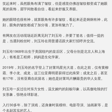
笑起来时，虽然眼角布满了皱纹，但是感觉仿佛连皱纹都变成了她眼
尾的装饰，眉宇间散着自信，看起来舒服又养眼。
她的眼睛也很有神，就算眼角有许多皱纹，看起来还是炯炯有神，此
刻，眼角的皱纹都成了加分项，更加有魅力了。
有网友在活动现场近距离见到了刘玉玲，并要了签名；值得一提的
是，当遇到粉丝时，刘玉玲在用普通话跟大家打招呼并交流。
刘玉玲1968年出生于美国纽约的皇后区，父母分别是北京人和上海
人；爸爸是工程师，妈妈是生化学家。
2019年，刘玉玲的名字登上了好莱坞星光大道，在此之前，仅有黄柳
霜、李小龙、成龙，这三位亚裔明星获得过此殊荣；成龙之后，甚至
有17年，没有亚裔在此留名；她也是好莱坞片酬最贵的华人女星。
刘玉玲一反过往对东方女性，温文婉约的刻板印象，以高傲呛辣的打
女形象，惊艳全球影迷。
入行30多年，除了演戏，还身兼时装模特、电影导演、油画家等，是
个名副其实的艺人。